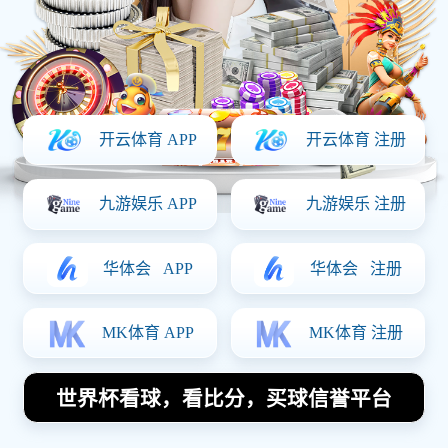
足球明星头像女生艺
术创作展现青春活力
与运动魅力的完美结
合
2025-12-10