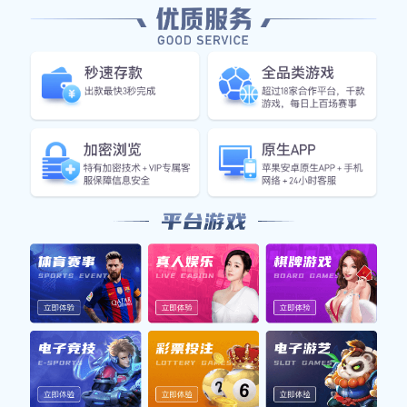
在当今社会，足球不仅是一项体育运动，更是一
种文化现象。随着女性参与足球运动的热情高
涨，越来越多的艺术创作开始围绕这一主题展
开。本文将探讨“足球明星头像女生艺术创作展
现青春活力与运动魅力的完美结合”，从多个角
度剖析这一领域的独特魅力和表现形式。首先，
将讨论足球与青春活力之间的关系，其次，分析
艺术创作如何体现运动魅力，接着，探索明星头
像对年轻女孩的影响，最后，总结这种结合所传
递出的积极意义和社会价值。这一系列分析将揭
示出足球、艺术与青春之间那份不可分割的联
系。
1、足球与青春活力