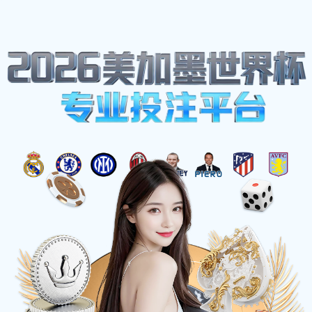
真实案例
首页
真实案例